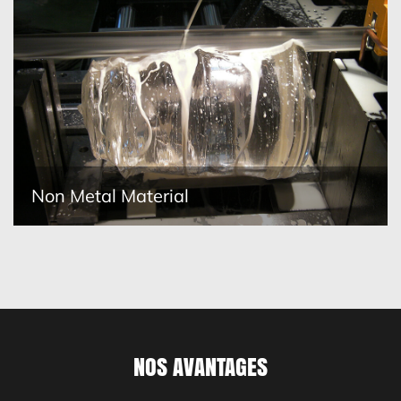
Construction Machinery Industry
Aluminum Material
Non Metal Material
NOS AVANTAGES