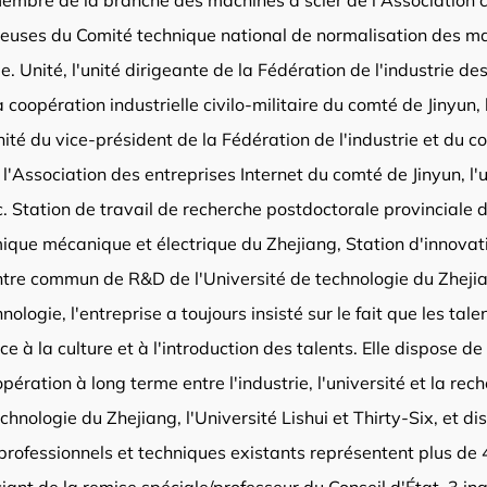
membre de la branche des machines à scier de l'Association c
uses du Comité technique national de normalisation des m
 Unité, l'unité dirigeante de la Fédération de l'industrie de
coopération industrielle civilo-militaire du comté de Jinyun, 
'unité du vice-président de la Fédération de l'industrie et 
 l'Association des entreprises Internet du comté de Jinyun, l
Station de travail de recherche postdoctorale provinciale d
ique mécanique et électrique du Zhejiang, Station d'innovat
ntre commun de R&D de l'Université de technologie du Zhejia
logie, l'entreprise a toujours insisté sur le fait que les talen
 à la culture et à l'introduction des talents. Elle dispose d
ération à long terme entre l'industrie, l'université et la rec
echnologie du Zhejiang, l'Université Lishui et Thirty-Six, et 
professionnels et techniques existants représentent plus de