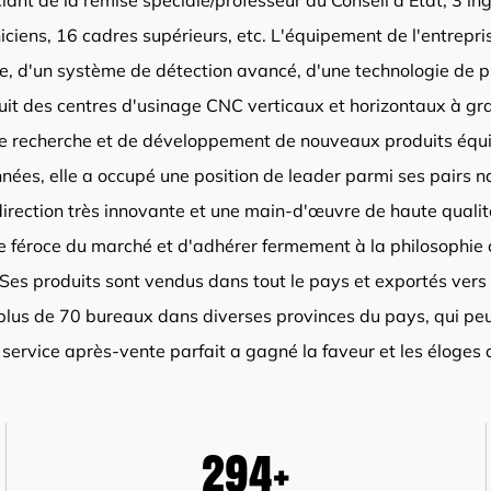
ciant de la remise spéciale/professeur du Conseil d'État, 3 in
niciens, 16 cadres supérieurs, etc. L'équipement de l'entrepri
se, d'un système de détection avancé, d'une technologie de
uit des centres d'usinage CNC verticaux et horizontaux à gr
de recherche et de développement de nouveaux produits équi
nnées, elle a occupé une position de leader parmi ses pairs 
irection très innovante et une main-d'œuvre de haute qualit
ce féroce du marché et d'adhérer fermement à la philosoph
 Ses produits sont vendus dans tout le pays et exportés vers 
 plus de 70 bureaux dans diverses provinces du pays, qui peu
service après-vente parfait a gagné la faveur et les éloges d
300
+